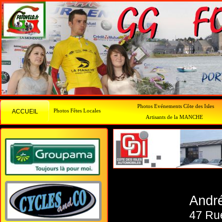
Photos Evénements Côte des Isles
Photos Fêtes Locales
ACCUEIL
Artisants de la MANCHE
Andr
47 Rue