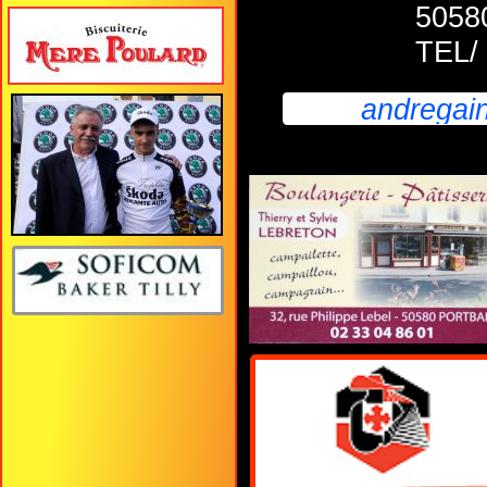
5058
TEL/ 
andregai